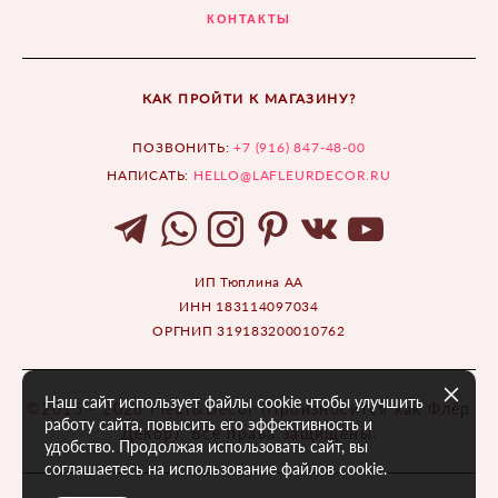
КОНТАКТЫ
КАК ПРОЙТИ К МАГАЗИНУ?
ПОЗВОНИТЬ:
+7 (916) 847-48-00
НАПИСАТЬ:
HELLO@LAFLEURDECOR.RU
ИП Тюплина АА
ИНН 183114097034
ОРГНИП 319183200010762
Наш сайт использует файлы cookie чтобы улучшить
©2015 - 2026 Fleur&Décor (Произносится как Флёр
работу сайта, повысить его эффективность и
Декор). Все права защищены.
удобство. Продолжая использовать сайт, вы
соглашаетесь на использование файлов cookie.