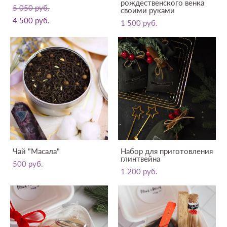
рождественского венка
5 050 pуб.
своими руками
4 500 pуб.
1 500 pуб.
Чай "Масала"
Набор для приготовления
глинтвейна
500 pуб.
1 200 pуб.