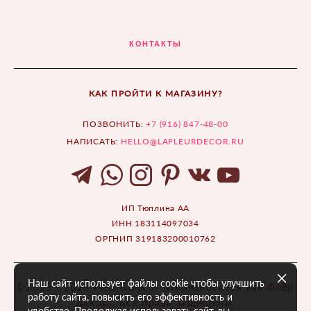
КОНТАКТЫ
КАК ПРОЙТИ К МАГАЗИНУ?
ПОЗВОНИТЬ:
+7 (916) 847-48-00
НАПИСАТЬ:
HELLO@LAFLEURDECOR.RU
ИП Тюплина АА
ИНН 183114097034
ОРГНИП 319183200010762
Наш сайт использует файлы cookie чтобы улучшить
©2015 - 2026 Fleur&Décor (Произносится как Флёр
работу сайта, повысить его эффективность и
Декор). Все права защищены.
удобство. Продолжая использовать сайт, вы