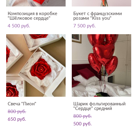
Композиция в коробке
Букет с французскими
"Шёлковое сердце"
розами "Kiss you"
4 500 pуб.
7 500 pуб.
Свеча "Пион"
Шарик фольгированный
"Сердце" средний
800 pуб.
800 pуб.
650 pуб.
500 pуб.