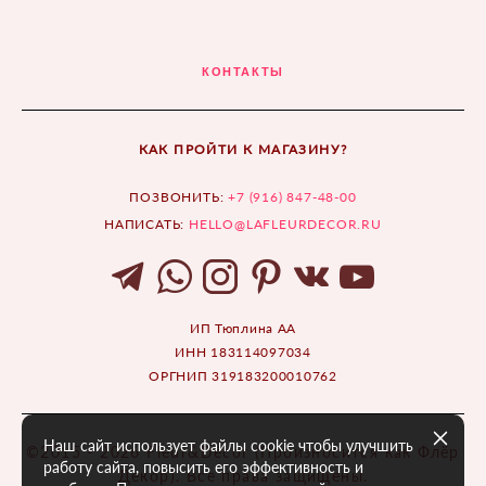
КОНТАКТЫ
КАК ПРОЙТИ К МАГАЗИНУ?
ПОЗВОНИТЬ:
+7 (916) 847-48-00
НАПИСАТЬ:
HELLO@LAFLEURDECOR.RU
ИП Тюплина АА
ИНН 183114097034
ОРГНИП 319183200010762
Наш сайт использует файлы cookie чтобы улучшить
©2015 - 2026 Fleur&Décor (Произносится как Флёр
работу сайта, повысить его эффективность и
Декор). Все права защищены.