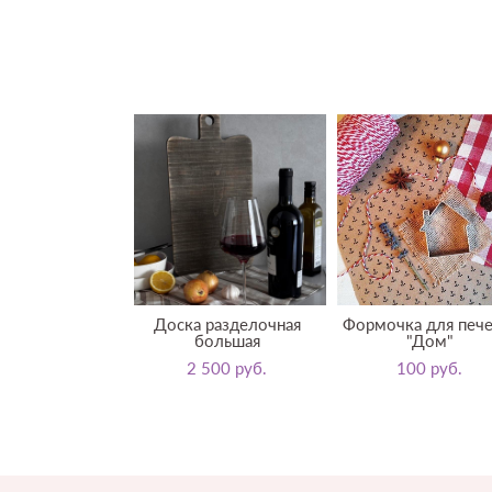
Доска разделочная
Формочка для пече
большая
"Дом"
2 500 pуб.
100 pуб.