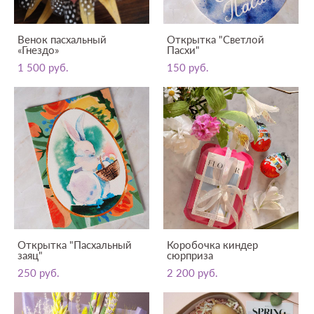
Венок пасхальный
Открытка "Светлой
«Гнездо»
Пасхи"
1 500 pуб.
150 pуб.
Открытка "Пасхальный
Коробочка киндер
заяц"
сюрприза
250 pуб.
2 200 pуб.