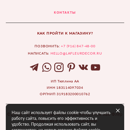
КОНТАКТЫ
КАК ПРОЙТИ К МАГАЗИНУ?
ПОЗВОНИТЬ:
+7 (916) 847-48-00
НАПИСАТЬ:
HELLO@LAFLEURDECOR.RU
ИП Тюплина АА
ИНН 183114097034
ОРГНИП 319183200010762
Наш сайт использует файлы cookie чтобы улучшить
©2015 - 2026 Fleur&Décor (Произносится как Флёр
работу сайта, повысить его эффективность и
Декор). Все права защищены.
удобство. Продолжая использовать сайт, вы
соглашаетесь на использование файлов cookie.