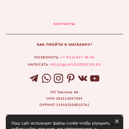
КОНТАКТЫ
КАК ПРОЙТИ К МАГАЗИНУ?
ПОЗВОНИТЬ:
+7 (916) 847-48-00
НАПИСАТЬ:
HELLO@LAFLEURDECOR.RU
ИП Тюплина АА
ИНН 183114097034
ОРГНИП 319183200010762
Наш сайт использует файлы cookie чтобы улучшить
©2015 - 2026 Fleur&Décor (Произносится как Флёр
работу сайта, повысить его эффективность и