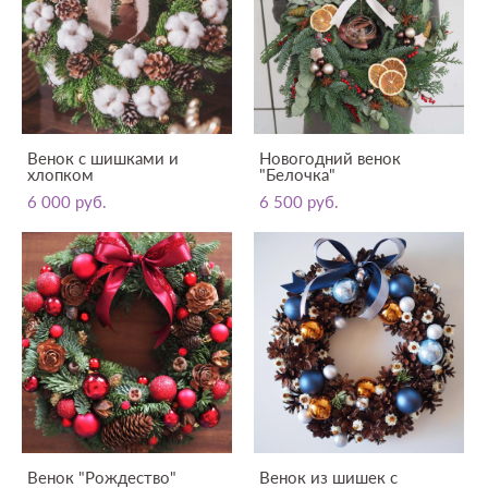
Венок с шишками и
Новогодний венок
хлопком
"Белочка"
6 000 pуб.
6 500 pуб.
Венок "Рождество"
Венок из шишек с