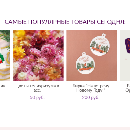
САМЫЕ ПОПУЛЯРНЫЕ ТОВАРЫ СЕГОДНЯ:
тик
Цветы гелихризума в
Бирка "На встречу
Б
асс.
Новому Году!"
Op
50 pуб.
200 pуб.