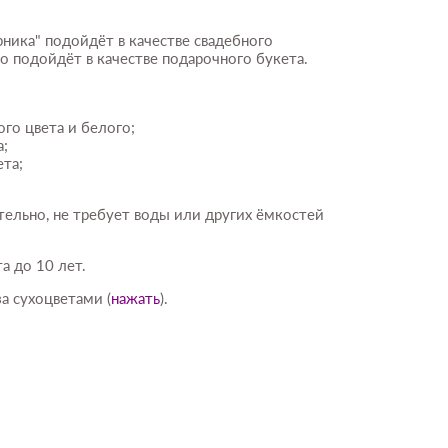
рника" подойдёт в качестве свадебного
о подойдёт в качестве подарочного букета.
го цвета и белого;
а;
ета;
тельно, не требует воды или других ёмкостей
а до 10 лет.
а сухоцветами (
нажать
).