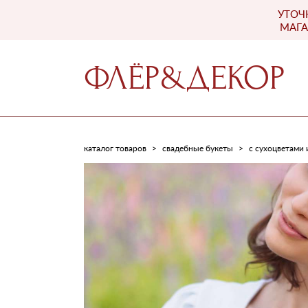
УТОЧ
ФЛЁР&ДЕКОР
МАГА
ФЛЁР&ДЕКОР
каталог товаров
>
свадебные букеты
>
с сухоцветами 