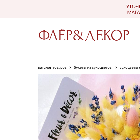
УТОЧ
ФЛЁР&ДЕКОР
МАГА
ФЛЁР&ДЕКОР
каталог товаров
>
букеты из сухоцветов:
>
сухоцветы 